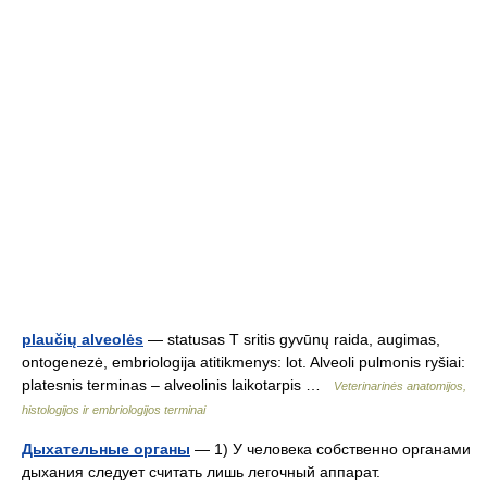
plaučių alveolės
— statusas T sritis gyvūnų raida, augimas,
ontogenezė, embriologija atitikmenys: lot. Alveoli pulmonis ryšiai:
platesnis terminas – alveolinis laikotarpis …
Veterinarinės anatomijos,
histologijos ir embriologijos terminai
Дыхательные органы
— 1) У человека собственно органами
дыхания следует считать лишь легочный аппарат.