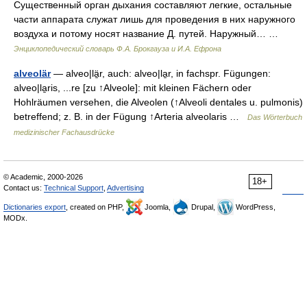
Существенный орган дыхания составляют легкие, остальные
части аппарата служат лишь для проведения в них наружного
воздуха и потому носят название Д. путей. Наружный… …
Энциклопедический словарь Ф.А. Брокгауза и И.А. Ефрона
alveolär
— alveo|lä̱r, auch: alveo|la̱r, in fachspr. Fügungen:
alveo|la̱ris, ...re [zu ↑Alveole]: mit kleinen Fächern oder
Hohlräumen versehen, die Alveolen (↑Alveoli dentales u. pulmonis)
betreffend; z. B. in der Fügung ↑Arteria alveolaris …
Das Wörterbuch
medizinischer Fachausdrücke
© Academic, 2000-2026
18+
Contact us:
Technical Support
,
Advertising
Dictionaries export
, created on PHP,
Joomla,
Drupal,
WordPress,
MODx.