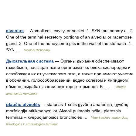
alveolus
— A small cell, cavity, or socket. 1. SYN: pulmonary a.. 2.
One of the terminal secretory portions of an alveolar or racemose
gland. 3. One of the honeycomb pits in the wall of the stomach. 4.
SYN …
Medical dictionary
Дыхательная система
— Органы дыхания обеспечивают
газообмен, насыщая ткани организма человека кислородом и
освобождая их от углекислого газа, а также принимают участие
в обонянии, голосообразовании, водно солевом и липидном
обмене, вырабатывании некоторых гормонов. В… …
Атлас
анатомии человека
plaučio alveolės
— statusas T sritis gyvūnų anatomija, gyvūnų
morfologija atitikmenys: lot. Alveoli pulmonis ryšiai: platesnis
terminas – kvėpuojamosios bronchiolės …
Veterinarinės anatomijos,
histologijos ir embriologijos terminai