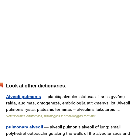
Look at other dictionaries:
Alveoli pulmonis
— plaučių alveolės statusas T sritis gyvūnų
raida, augimas, ontogenezė, embriologija atitikmenys: lot. Alveoli
pulmonis ryšiai: platesnis terminas – alveolinis laikotarpis …
Veterinarinės anatomijos, histologijos ir embriologijos terminai
pulmonary alveoli
— alveoli pulmonis alveoli of lung: small
polyhedral outpouchings along the walls of the alveolar sacs and