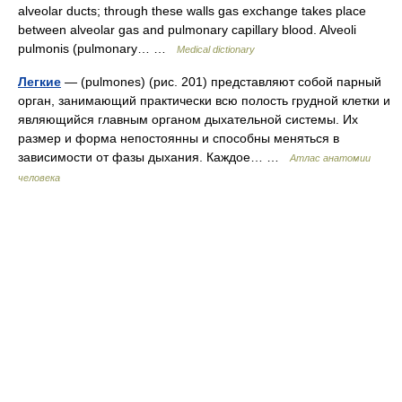
alveolar ducts; through these walls gas exchange takes place
between alveolar gas and pulmonary capillary blood. Alveoli
pulmonis (pulmonary… …
Medical dictionary
Легкие
— (pulmones) (рис. 201) представляют собой парный
орган, занимающий практически всю полость грудной клетки и
являющийся главным органом дыхательной системы. Их
размер и форма непостоянны и способны меняться в
зависимости от фазы дыхания. Каждое… …
Атлас анатомии
человека