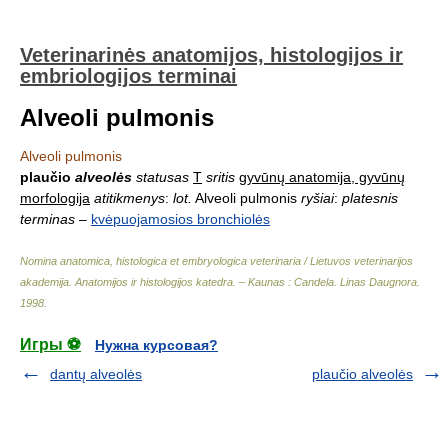
Veterinarinės anatomijos, histologijos ir
embriologijos terminai
Alveoli pulmonis
Alveoli pulmonis
plaučio
alveolės
statusas
T
sritis
gyvūnų anatomija, gyvūnų
morfologija
atitikmenys
:
lot.
Alveoli pulmonis
ryšiai
:
platesnis
terminas
–
kvėpuojamosios bronchiolės
Nomina anatomica, histologica et embryologica veterinaria / Lietuvos veterinarijos
akademija. Anatomijos ir histologijos katedra. – Kaunas : Candela
.
Linas Daugnora
.
1998
.
Игры ⚽
Нужна курсовая?
dantų alveolės
plaučio alveolės